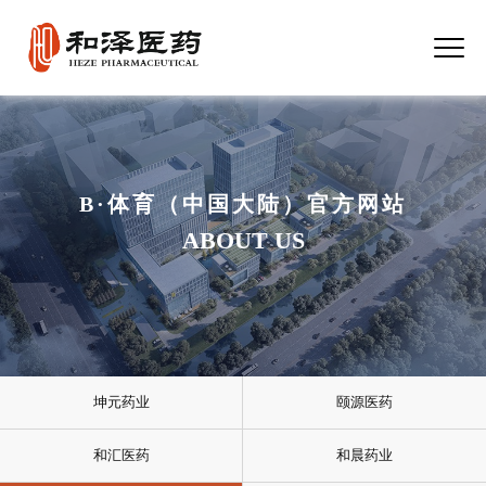
B·体育（中国大陆）官方网站
ABOUT US
坤元药业
颐源医药
和汇医药
和晨药业