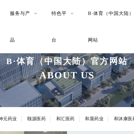
服务与产
特色平
B·体育（中国大陆
品
台
网站
B·体育（中国大陆）官方网站
ABOUT US
坤元药业
颐源医药
和汇医药
和晨药业
和沐康医