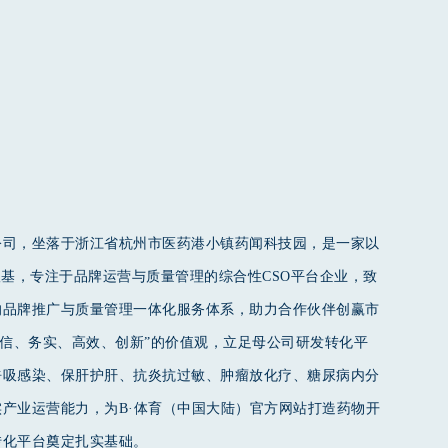
公司，坐落于浙江省杭州市医药港小镇药闻科技园，是一家以
根基，专注于品牌运营与质量管理的综合性CSO平台企业，致
的品牌推广与质量管理一体化服务体系，助力合作伙伴创赢市
诚信、务实、高效、创新”的价值观，立足母公司研发转化平
呼吸感染、保肝护肝、抗炎抗过敏、肿瘤放化疗、糖尿病内分
产业运营能力，为B·体育（中国大陆）官方网站打造药物开
转化平台奠定扎实基础。