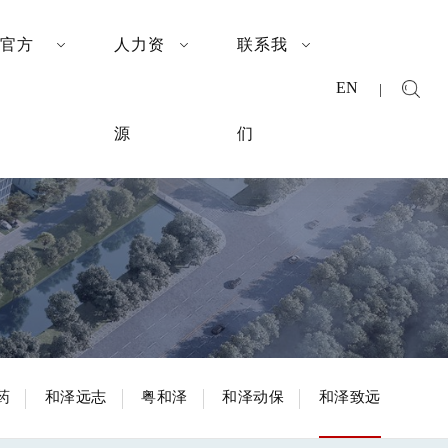
）官方
人力资
联系我
EN
|
源
们
药
和泽远志
粤和泽
和泽动保
和泽致远