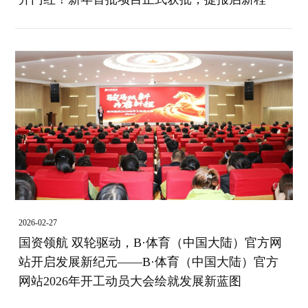
2026-02-27
国资领航 双轮驱动，B·体育（中国大陆）官方网
站开启发展新纪元——B·体育（中国大陆）官方
网站2026年开工动员大会绘就发展新蓝图