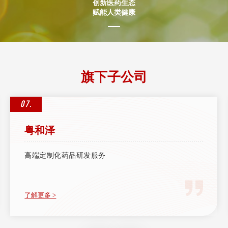
创新医药生态
赋能人类健康
旗下子公司
07.
粤和泽
高端定制化药品研发服务
了解更多 >