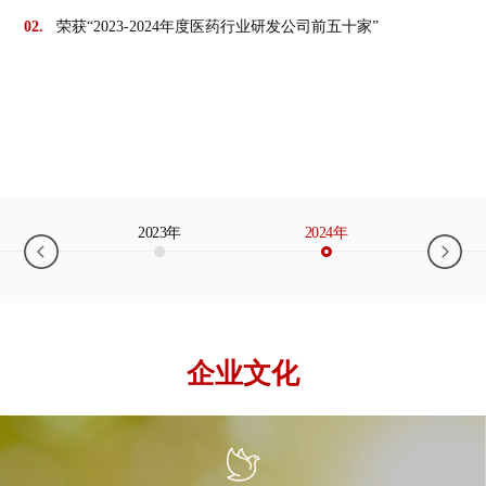
开启了他真正的的创业之旅。
获评“杭州市高新技术企业”称号。
并获得CNAS认证，是当时浙江省第一家获得认证的企业。
管理体系，成立子公司坤元药业，负责自研和MAH产品的持
网站正式确定为“国家级高新技术企业”。
持证转化全产业链。
转化平台，致力于为国内外生物医药机构提供专业化、品牌
制度的实施在全国进入了新纪元。
司，致力于成为浙江省规模最大、技术领先的专注于中医药
——广东粤和泽药物研究有限公司在中山正式成立，深度融
技园顺利结顶！
02.
荣获“2023-2024年度医药行业研发公司前五十家”
证转化。
化、系统化的MAH转化服务。
科研的服务机构。
入粤港澳大湾区生物医药创新发展
02.
02.
02.
02.
02.
经过3年的发展，B·体育（中国大陆）官方网站迎来了首个战
B·体育（中国大陆）官方网站药物研究中心获得“市级高新技
在MAH持证的探索中迈出新的一步，取得了浙江省第一家研
获得云锋基金战略投资，进一步推动MAH全产业链的发展，
2023年B·体育（中国大陆）官方网站第一届技术交流大会顺
02.
略投资者，进一步夯实了发展基础。
术研发中心”称号。
究机构为药品持有人的药品生产批件。
被推选为长三角G60科创走廊生物医药产业联盟秘书长单
打造MAH生态圈。
利召开
位，助力长三角区域生物医药产业快速健康发展。
03.
03.
首次在中国医药行业最具影响力榜单评选中获得“中国医药研
中共B·体育（中国大陆）官方网站党委正式成立
发20强”称号。
04.
先后获得“中国医药研发50强浙江省重点企业研究院”等荣誉
2年
2023年
2024年
企业文化