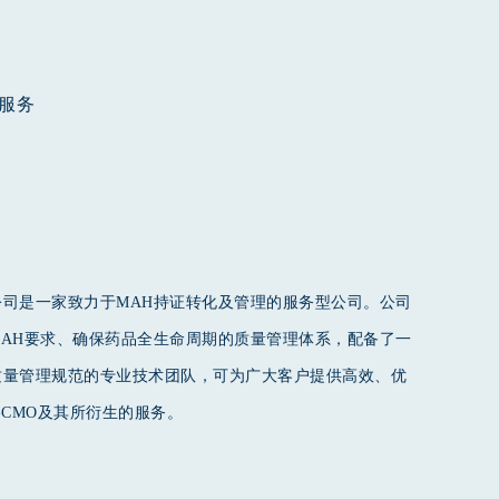
服务
司是一家致力于MAH持证转化及管理的服务型公司。公司
AH要求、确保药品全生命周期的质量管理体系，配备了一
质量管理规范的专业技术团队，可为广大客户提供高效、优
S-CMO及其所衍生的服务。