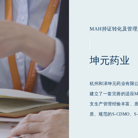
MAH持证转化及管理
坤元药业
杭州和泽坤元药业有限公
建立了一套完善的适应M
支生产管理经验丰富、
质、规范的S-CDMO、