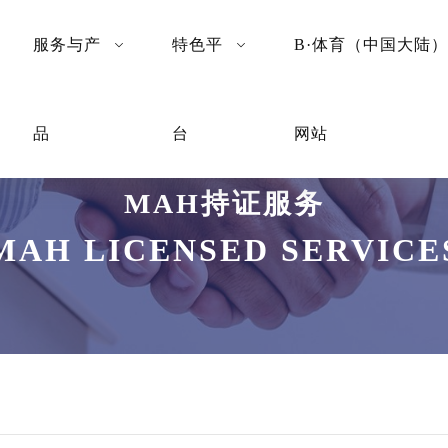
服务与产
特色平
B·体育（中国大陆
品
台
网站
MAH持证服务
MAH LICENSED SERVICE