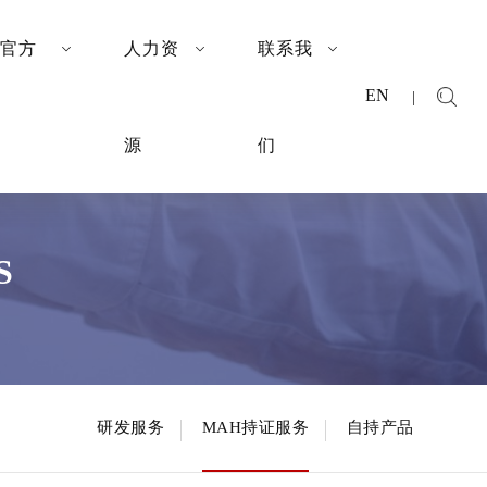
）官方
人力资
联系我
EN
|
源
们
S
研发服务
MAH持证服务
自持产品