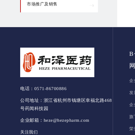
市场推广及销售
企
电话：
0571-86700886
发
公司地址：
浙江省杭州市钱塘区幸福北路468
企
号药闻科技园
旗
企业邮箱：
heze@hezepharm.com
荣
关注我们