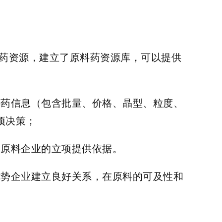
料药资源，建立了原料药资源库，可以提供
料药信息（包含批量、价格、晶型、粒度、
项决策；
为原料企业的立项提供依据。
优势企业建立良好关系，在原料的可及性和