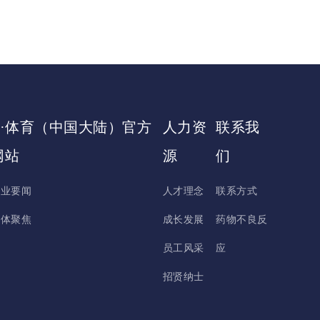
B·体育（中国大陆）官方
人力资
联系我
网站
源
们
企业要闻
人才理念
联系方式
媒体聚焦
成长发展
药物不良反
员工风采
应
招贤纳士